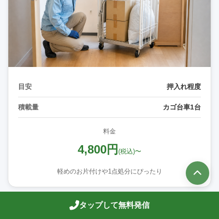
目安
押入れ程度
積載量
カゴ台車1台
料金
4,800円
(税込)〜
軽めのお片付けや1点処分にぴったり
タップして無料発信
Sパック