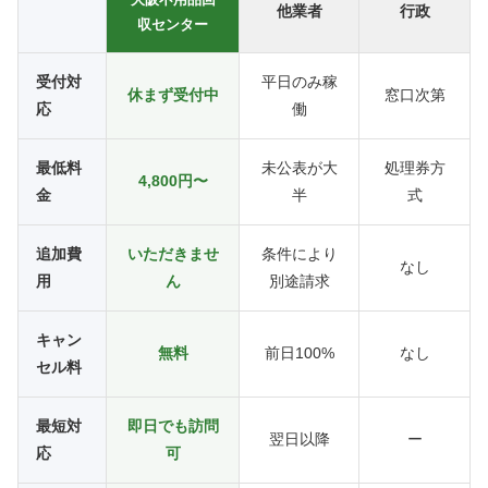
他業者
行政
収センター
受付対
平日のみ稼
休まず受付中
窓口次第
応
働
最低料
未公表が大
処理券方
4,800円〜
金
半
式
追加費
いただきませ
条件により
なし
用
ん
別途請求
キャン
無料
前日100%
なし
セル料
最短対
即日でも訪問
翌日以降
ー
応
可