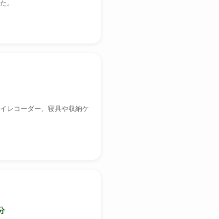
た。
イレコーダー、寝具や収納ケ
分