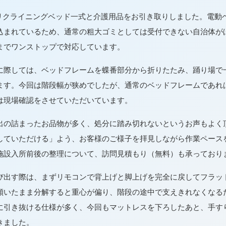
リクライニングベッド一式と介護用品をお引き取りしました。電動
込まれているため、通常の粗大ゴミとしては受付できない自治体が
までワンストップで対応しています。
に際しては、ベッドフレームを蝶番部分から折りたたみ、踊り場で
ます。今回は階段幅が狭めでしたが、通常のベッドフレームであれ
は現場確認をさせていただいています。
出の詰まったお品物が多く、処分に踏み切れないというお声もよく
していただける」よう、お客様のご様子を拝見しながら作業ペース
施設入所前後の整理について、訪問見積もり（無料）も承っており
び出す際は、まずリモコンで背上げと脚上げを完全に戻してフラッ
傾いたまま分解すると重心が偏り、階段の途中で支えきれなくなる
に引き抜ける仕様が多く、今回もマットレスを下ろしたあと、手す
きました。