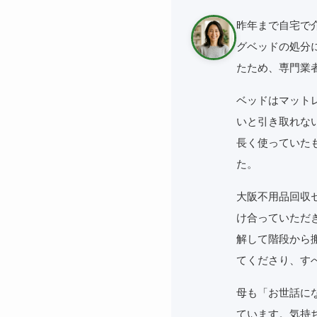
昨年まで自宅で
グベッドの処分
たため、専門業
ベッドはマット
いと引き取れな
長く使っていた
た。
大阪不用品回収
け合っていただ
解して階段から
てくださり、す
母も「お世話に
ています。気持