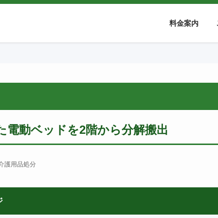
料金案内
た電動ベッドを2階から分解搬出
 介護用品処分
ジ