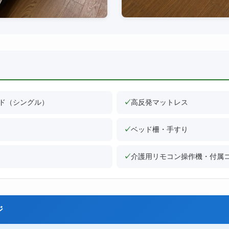
ド（シングル）
✓
高反発マットレス
✓
ベッド柵・手すり
✓
介護用リモコン操作機・付属
ジ