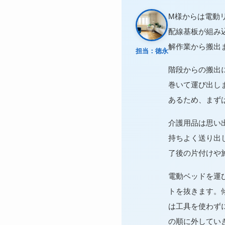
M様からは電動
配線基板が組み
解作業から搬出
担当：徳永
階段からの搬出
巻いて運び出し
あるため、まず
介護用品は思い
持ちよく送り出
了後の片付けや
電動ベッドを運
トを抜きます。
は工具を使わず
の順に外してい