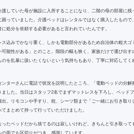
介護していた母が施設に入所することになり、二階の母の部屋に残
に困っていました。介護ベッドはレンタルではなく購入したもので
者に処分を依頼する必要があると言われていたんです。
レス込みでかなり重く、しかも電動部分があるため自治体の粗大ゴ
い可能性がある」とのこと。階段の幅も狭く、家族だけで運び出す
ものを乱暴に扱いたくないという気持ちもあり、丁寧に対応してく
センターさんに電話で状況を説明したところ、「電動ベッドの分解
きました。当日はスタッフ2名でまずマットレスを下ろし、ベッド
搬出。リモコンや手すり、枕、シーツ類まで「ご一緒にお引き取り
べてまとめて持って行っていただけました。
なったベッドだから捨てるのは寂しいけれど、きちんと引き取って
ちの面でも区切りがつき、感謝しています。