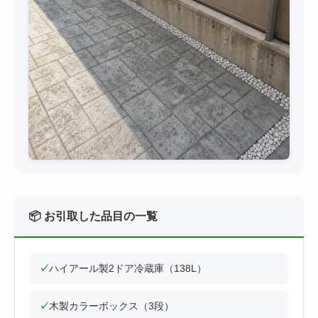
📦 お引取した品目の一覧
✓
ハイアール製2ドア冷蔵庫（138L）
✓
木製カラーボックス（3段）